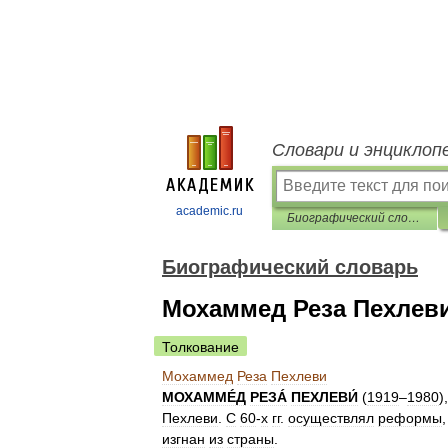
Словари и энциклоп
academic.ru
Биографический словарь
Биографический словарь
Мохаммед Реза Пехлев
Толкование
Мохаммед
Реза
Пехлеви
МОХАММÉД
РЕЗÁ
ПЕХЛЕВИ́
(
1919
–
1980
)
Пехлеви
.
С
60
-
х
гг
.
осуществлял
реформы
изгнан
из
страны
.