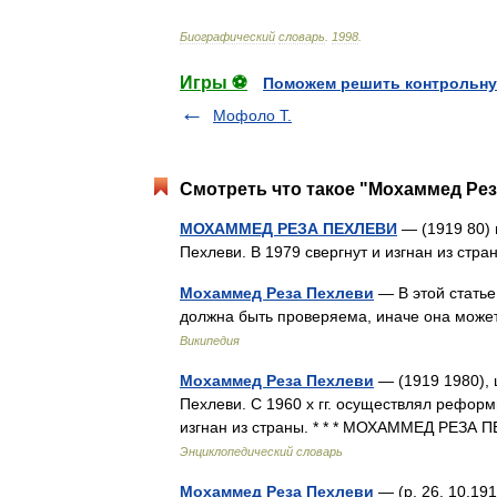
Биографический
словарь
.
1998
.
Игры ⚽
Поможем решить контрольну
Мофоло Т.
Смотреть что такое "Мохаммед Рез
МОХАММЕД РЕЗА ПЕХЛЕВИ
— (1919 80) 
Пехлеви. В 1979 свергнут и изгнан из ст
Мохаммед Реза Пехлеви
— В этой статье
должна быть проверяема, иначе она може
Википедия
Мохаммед Реза Пехлеви
— (1919 1980), 
Пехлеви. С 1960 х гг. осуществлял рефор
изгнан из страны. * * * МОХАММЕД РЕЗ
Энциклопедический словарь
Мохаммед Реза Пехлеви
— (р. 26. 10.1