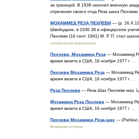
за границей. В 1938 окончил военную акад
отречения своего отца Реза шаха Пехлев
МОХАММЕД РЕЗА ПЕХЛЕВИ
— (р. 26.Х.1
Швейцарии, в 1936 38 в офицерском учили
Пехлеви (16 сент. 1941) М. Р. П. стал ша
историческая энциклопедия
Пехлеви, Мохаммед Реза
— Мохаммед Реза Пехлеви محمد رضا پهلوی
время визита в США, 16 ноября 1977 г …
Пехлеви Мохаммед Реза
— Мохаммед Реза Пехлеви محمد رضا پهلوی М
время визита в США, 16 ноября 1977 г …
Реза Пехлеви
Мухаммед Реза Пехлеви
— Мохаммед Реза Пехлеви محمد رضا پهلوی М
время визита в США, 16 ноября 1977 г …
Пехлеви Мохаммед Реза-шах
— (Pahlavi
Всемирная история