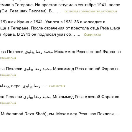
емию в Тегеране. На престол вступил в сентябре 1941, после
и (См. Реза шах Пехлеви). В… …
Большая советская энциклопедия
919) шах Ирана с 1941. Учился в 1931 36 в колледже в
ще в Тегеране. После отречения от престола отца Реза шаха
хом Ирана. В 1943 он подписал указ об… …
Советская
 Мохаммед Реза с женой Фарах во
Википедия
охаммед Реза с женой Фарах во
Википедия
— Реза Шах Пехлеви маз. رضاشا, перс. رضا پهلوی‎ …
Википедия
охаммед Реза с женой Фарах во
Википедия
, Muhammad Reza Shah), см. Мохаммед Реза шах Пехлеви …