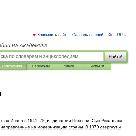
Запомнить сайт
Словарь на свой сайт
RU
едии на Академике
Найти!
Толкования
Переводы
Книги
Игры ⚽
и
,
шах
Ирана
в
1941
–
79
,
из
династии
Пехлеви
.
Сын
Реза
-
шаха
,
направленные
на
модернизацию
страны
.
В
1979
свергнут
и