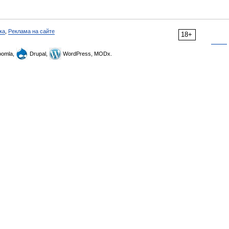
ка
,
Реклама на сайте
18+
omla,
Drupal,
WordPress, MODx.